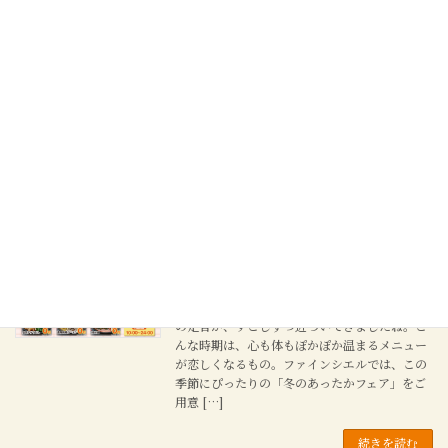
2025年 年末年始特別料金のご案内
お知らせ
2025年12月23日
平素よりホテルあかりをご利用いただきまして
ありがとうございます。 下記期間につきまして
は、年末年始の特別料金期間としてご案内いた
します。 特別料金期間 2025年12月21日（日）
～ 2026年1月4日（日） 期間中は、 […]
続きを読む
2025年 冬のあったかフェア
フェア
2025年11月14日
冬のあったかフェア 開催中！
さむ〜い冬
の足音が、すこしずつ近づいてきましたね。こ
んな時期は、心も体もぽかぽか温まるメニュー
が恋しくなるもの。ファインシエルでは、この
季節にぴったりの「冬のあったかフェア」をご
用意 […]
続きを読む