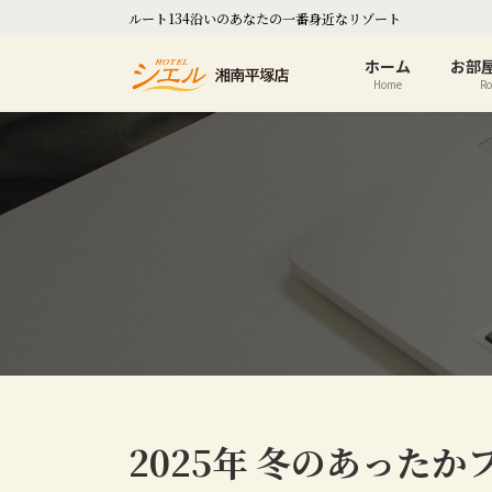
コ
ナ
ルート134沿いのあなたの一番身近なリゾート
ン
ビ
テ
ゲ
ホーム
お部
ン
ー
Home
R
ツ
シ
へ
ョ
ス
ン
キ
に
ッ
移
プ
動
2025年 冬のあったか