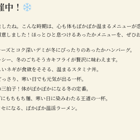
催中！
ましたね。こんな時期は、心も体もぽかぽか温まるメニューが
用意しました！ほっとひと息つけるあったかメニューを、ぜひ
りチーズとコク深いデミが冬にぴったりのあったかハンバーグ。
ューシー、冬のごちそうカキフライが贅沢に味わえます。
ばしいネギが食欲をそそる、温まるスタミナ丼。
がどっさり、寒い日でも元気が出る一杯。
さの三拍子！体がぽかぽかになる冬の定番。
ープにもちもち麺、寒い日に染みわたる王道の一杯。
クセになる、ぽかぽか温活ラーメン。