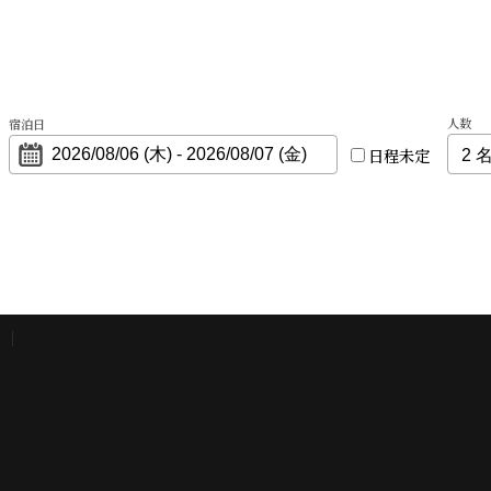
人数
宿泊日
日程未定