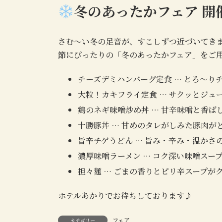
冬のあったかフェア 開
さむ〜い冬の足音が、すこしずつ近づいてき
節にぴったりの「冬のあったかフェア」をご
チーズデミハンバーグ定食 … とろ～
大粒！カキフライ定食 … サクッとジ
鶏のネギ味噌炒め丼 … 甘辛味噌と香
十勝豚丼 … 甘めのタレがしみた豚肉
旨辛チゲうどん … 旨み・辛み・温か
濃厚味噌ラーメン … コク深い味噌ス
担々麺 … ごまの香りとピリ辛スープが
ホテルあかりでお待ちしております♪
フェア
カテゴリー