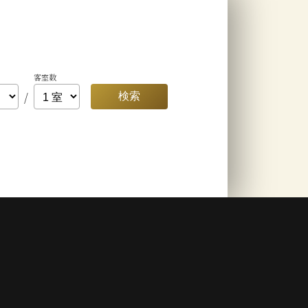
客室数
/
検索